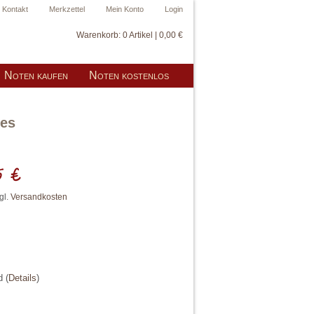
Kontakt
Merkzettel
Mein Konto
Login
Warenkorb:
0 Artikel | 0,00 €
Noten kaufen
Noten kostenlos
ces
5 €
gl.
Versandkosten
nd
(
Details
)