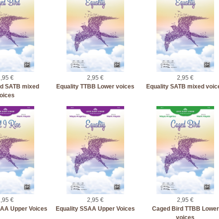
,95 €
2,95 €
2,95 €
rd SATB mixed
Equality TTBB Lower voices
Equality SATB mixed voic
oices
,95 €
2,95 €
2,95 €
SSAA Upper Voices
Equality SSAA Upper Voices
Caged Bird TTBB Lower
voices