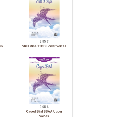
2,95 €
es
Still I Rise TTBB Lower voices
2,95 €
Caged Bird SSAA Upper
Voices