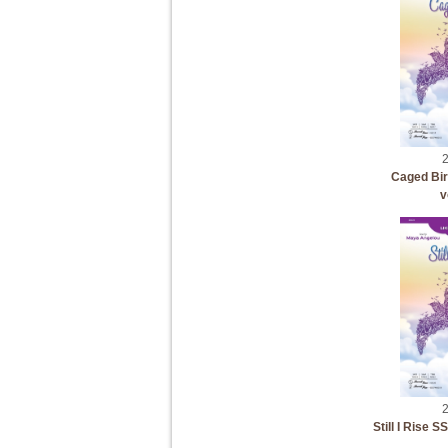
2
Caged Bi
v
2
Still I Rise 