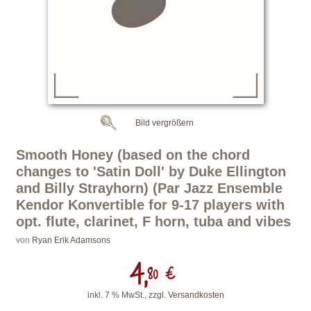
Bild vergrößern
Smooth Honey (based on the chord
changes to 'Satin Doll' by Duke Ellington
and Billy Strayhorn) (Par Jazz Ensemble
Kendor Konvertible for 9-17 players with
opt. flute, clarinet, F horn, tuba and vibes
von
Ryan Erik Adamsons
4,
80 €
inkl. 7 % MwSt., zzgl.
Versandkosten