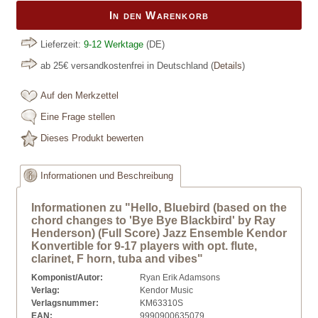
In den Warenkorb
Lieferzeit:
9-12 Werktage
(DE)
ab 25€ versandkostenfrei in Deutschland
(
Details
)
Auf den Merkzettel
Eine Frage stellen
Dieses Produkt bewerten
Informationen und Beschreibung
Informationen zu "Hello, Bluebird (based on the
chord changes to 'Bye Bye Blackbird' by Ray
Henderson) (Full Score) Jazz Ensemble Kendor
Konvertible for 9-17 players with opt. flute,
clarinet, F horn, tuba and vibes"
Komponist/Autor:
Ryan Erik Adamsons
Verlag:
Kendor Music
Verlagsnummer:
KM63310S
EAN:
9990900635079