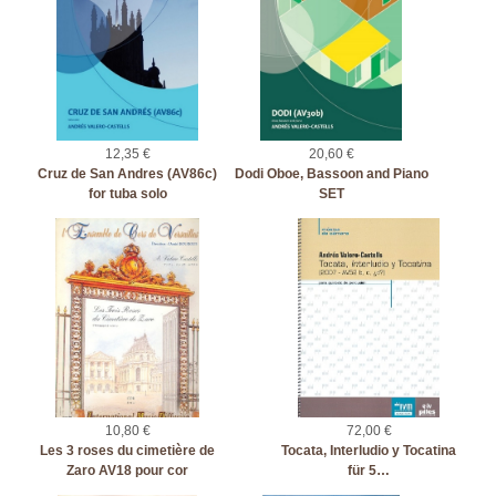
12,35 €
20,60 €
Cruz de San Andres (AV86c)
Dodi Oboe, Bassoon and Piano
for tuba solo
SET
10,80 €
72,00 €
Les 3 roses du cimetière de
Tocata, Interludio y Tocatina
Zaro AV18 pour cor
für 5…