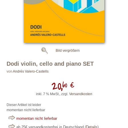
Bild vergrößern
Dodi violin, cello and piano SET
von
Andrés Valero-Castells
20,
60 €
inkl. 7 % MwSt., zzgl.
Versandkosten
Dieser Artikel ist leider
momentan nicht lieferbar
momentan nicht lieferbar
ab 25€ versandkostenfrei in Deutschland
(
Details
)