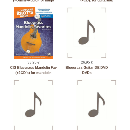
(+Online-Audio) for banjo
(+CD): for guitar/tab
33,95 €
26,95 €
CIG Bluegrass Mandolin Fav
Bluegrass Guitar DE DVD
(+2CD's) for mandolin
DVDs