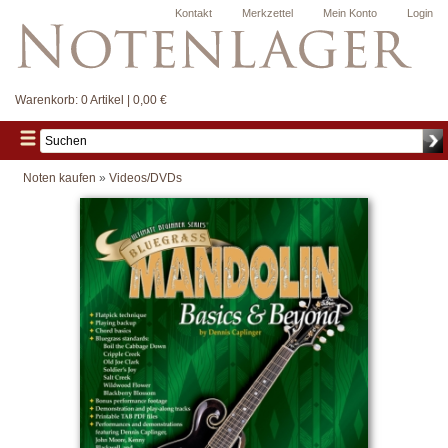
Kontakt
Merkzettel
Mein Konto
Login
Warenkorb:
0 Artikel | 0,00 €
Noten kaufen
»
Videos/DVDs