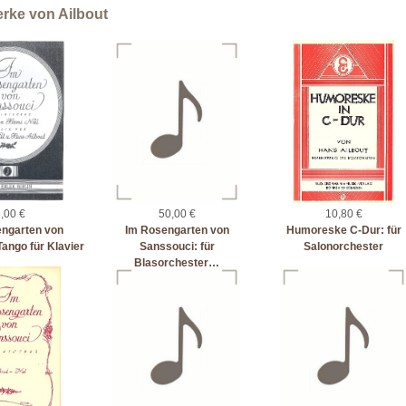
rke von Ailbout
,00 €
50,00 €
10,80 €
engarten von
Im Rosengarten von
Humoreske C-Dur: für
ango für Klavier
Sanssouci: für
Salonorchester
Blasorchester…