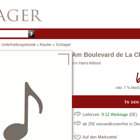
»
Unterhaltungsmusik
»
Klavier
»
Schlager
Am Boulevard de La Ch
von
Hans Ailbout
6
inkl. 7 % MwSt
In de
Lieferzeit:
9-12 Werktage
(DE)
ab 25€ versandkostenfrei in D
Auf den Merkzettel