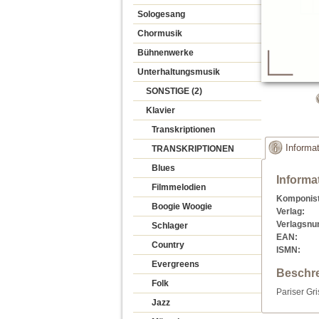
Sologesang
Chormusik
Bühnenwerke
Unterhaltungsmusik
SONSTIGE (2)
Klavier
Transkriptionen
Informa
TRANSKRIPTIONEN
Blues
Informa
Filmmelodien
Komponist
Boogie Woogie
Verlag:
Verlagsn
Schlager
EAN:
Country
ISMN:
Evergreens
Beschr
Folk
Pariser Gr
Jazz