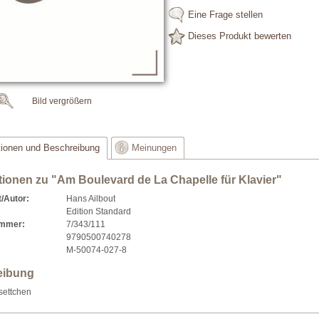
Eine Frage stellen
Dieses Produkt bewerten
Bild vergrößern
tionen und Beschreibung
Meinungen
tionen zu "Am Boulevard de La Chapelle für Klavier"
/Autor:
Hans Ailbout
Edition Standard
ummer:
7/343/111
9790500740278
M-50074-027-8
eibung
isettchen