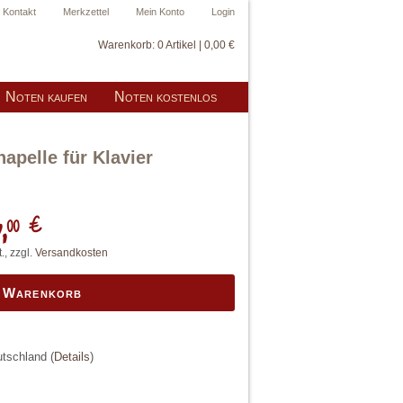
Kontakt
Merkzettel
Mein Konto
Login
Warenkorb:
0 Artikel | 0,00 €
Noten kaufen
Noten kostenlos
apelle für Klavier
,
00 €
., zzgl.
Versandkosten
n Warenkorb
eutschland
(
Details
)