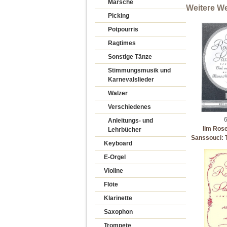
Märsche
Weitere We
Picking
Potpourris
Ragtimes
Sonstige Tänze
Stimmungsmusik und
Karnevalslieder
Walzer
Verschiedenes
6
Anleitungs- und
Iim Ros
Lehrbücher
Sanssouci: T
Keyboard
E-Orgel
Violine
Flöte
Klarinette
Saxophon
Trompete