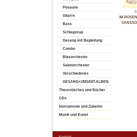
Posaune
1
Gitarre
IM ROSE
SANSSO
Bass
Schlagzeug
Gesang mit Begleitung
Combo
Blasorchester
Salonorchester
Verschiedenes
GESANG+2MS/GIT.ALBEN
Theoretisches und Bücher
CDs
Instrumente und Zubehör
Musik und Kunst