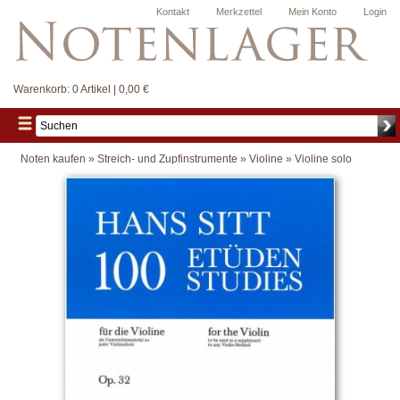
Kontakt
Merkzettel
Mein Konto
Login
Warenkorb:
0 Artikel | 0,00 €
Noten kaufen
»
Streich- und Zupfinstrumente
»
Violine
»
Violine solo