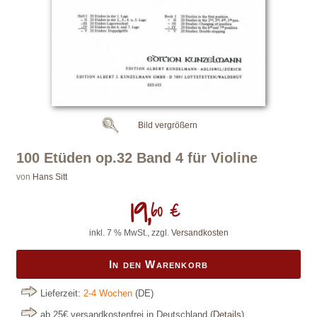
Bild vergrößern
100 Etüden op.32 Band 4 für Violine
von
Hans Sitt
19,
60 €
inkl. 7 % MwSt., zzgl.
Versandkosten
In den Warenkorb
Lieferzeit:
2-4 Wochen
(DE)
ab 25€ versandkostenfrei in Deutschland
(
Details
)