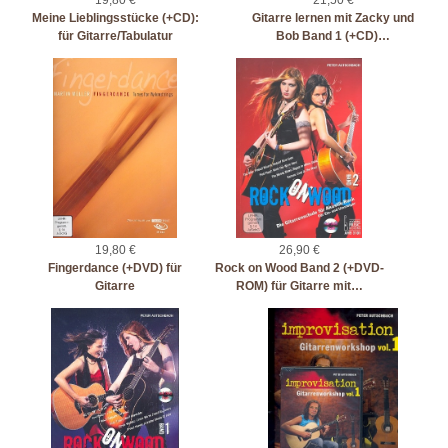
19,80 €
21,50 €
Meine Lieblingsstücke (+CD):
Gitarre lernen mit Zacky und
für Gitarre/Tabulatur
Bob Band 1 (+CD)…
19,80 €
26,90 €
Fingerdance (+DVD) für
Rock on Wood Band 2 (+DVD-
Gitarre
ROM) für Gitarre mit…