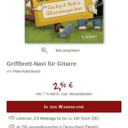
Bild vergrößern
Griffbrett-Navi für Gitarre
von
Peter Autschbach
2,
50 €
inkl. 7 % MwSt., zzgl.
Versandkosten
In den Warenkorb
Lieferzeit:
2-5 Werktage
für bis zu 100 Stück
(DE)
ab 25€ versandkostenfrei in Deutschland
(
Details
)