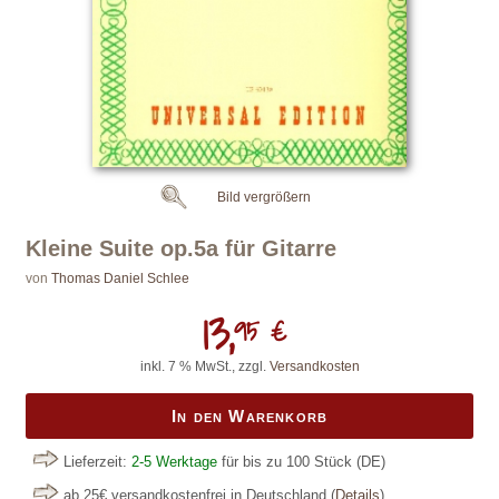
Bild vergrößern
Kleine Suite op.5a für Gitarre
von
Thomas Daniel Schlee
13,
95 €
inkl. 7 % MwSt., zzgl.
Versandkosten
In den Warenkorb
Lieferzeit:
2-5 Werktage
für bis zu 100 Stück
(DE)
ab 25€ versandkostenfrei in Deutschland
(
Details
)