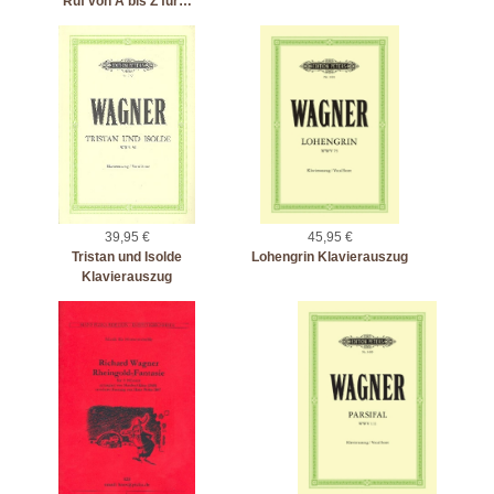
Ruf von A bis Z für…
39,95 €
45,95 €
Tristan und Isolde
Lohengrin Klavierauszug
Klavierauszug