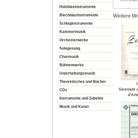
Holzblasinstrumente
Blechblasinstrumente
Weitere W
Schlaginstrumente
Kammermusik
Orchesterwerke
Sologesang
Chormusik
Bühnenwerke
Unterhaltungsmusik
Theoretisches und Bücher
6
Serenade a
CDs
d'Arl
Instrumente und Zubehör
Musik und Kunst