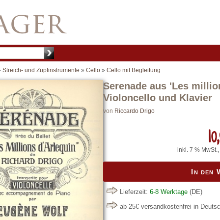
»
Streich- und Zupfinstrumente
»
Cello
»
Cello mit Begleitung
Serenade aus 'Les million
Violoncello und Klavier
von
Riccardo Drigo
10,
inkl. 7 % MwSt.,
In den
Lieferzeit:
6-8 Werktage
(DE)
ab 25€ versandkostenfrei in Deuts