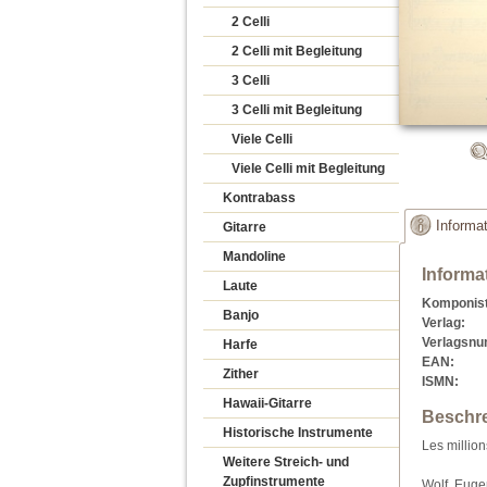
2 Celli
2 Celli mit Begleitung
3 Celli
3 Celli mit Begleitung
Viele Celli
Viele Celli mit Begleitung
Kontrabass
Informa
Gitarre
Mandoline
Informa
Laute
Komponist
Banjo
Verlag:
Verlagsn
Harfe
EAN:
Zither
ISMN:
Hawaii-Gitarre
Beschr
Historische Instrumente
Les million
Weitere Streich- und
Zupfinstrumente
Wolf, Euge