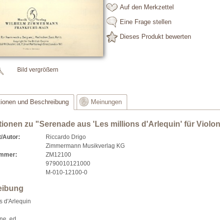
Auf den Merkzettel
Eine Frage stellen
Dieses Produkt bewerten
Bild vergrößern
tionen und Beschreibung
Meinungen
tionen zu "Serenade aus 'Les millions d'Arlequin' für Violon
/Autor:
Riccardo Drigo
Zimmermann Musikverlag KG
ummer:
ZM12100
9790010121000
M-010-12100-0
eibung
s d'Arlequin
ne, ed