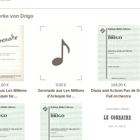
erke von Drigo
,60 €
9,00 €
169,00 €
us Les Millions
Serenade aus Les Millions
Diana and Acteon Pas de 
equin für…
d'Arlequin für…
Full orchestra