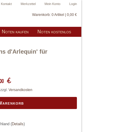
Kontakt
Merkzettel
Mein Konto
Login
Warenkorb:
0 Artikel | 0,00 €
Noten kaufen
Noten kostenlos
s d'Arlequin' für
00 €
 zzgl.
Versandkosten
 Warenkorb
chland
(
Details
)