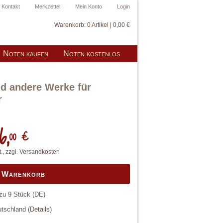
Kontakt
Merkzettel
Mein Konto
Login
Warenkorb:
0 Artikel | 0,00 €
Noten kaufen
Noten kostenlos
nd andere Werke für
r
6,
00 €
., zzgl.
Versandkosten
n Warenkorb
 zu 9 Stück
(DE)
eutschland
(
Details
)