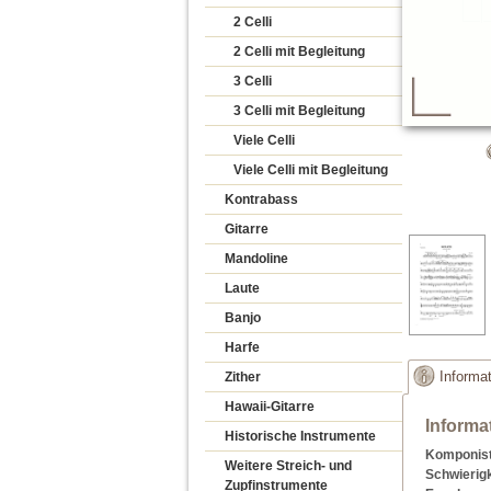
2 Celli
2 Celli mit Begleitung
3 Celli
3 Celli mit Begleitung
Viele Celli
Viele Celli mit Begleitung
Kontrabass
Gitarre
Mandoline
Laute
Banjo
Harfe
Zither
Informa
Hawaii-Gitarre
Informa
Historische Instrumente
Komponist
Weitere Streich- und
Schwierigk
Zupfinstrumente