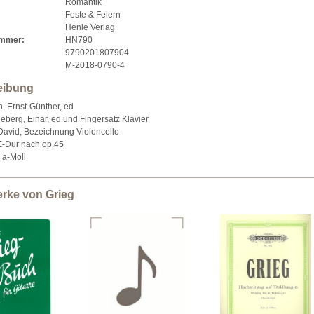
Romantik
Feste & Feiern
Henle Verlag
ummer:
HN790
9790201807904
M-2018-0790-4
eibung
 Ernst-Günther, ed
eberg, Einar, ed und Fingersatz Klavier
David, Bezeichnung Violoncello
 E-Dur nach op.45
 a-Moll
erke von Grieg