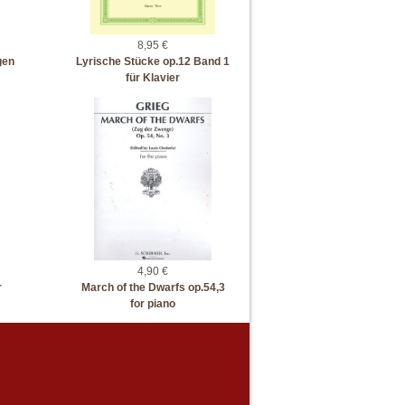
8,95 €
gen
Lyrische Stücke op.12 Band 1
für Klavier
4,90 €
r
March of the Dwarfs op.54,3
for piano