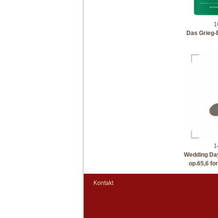
1
Das Grieg-B
1
Wedding Day
op.65,6 fo
Kontakt