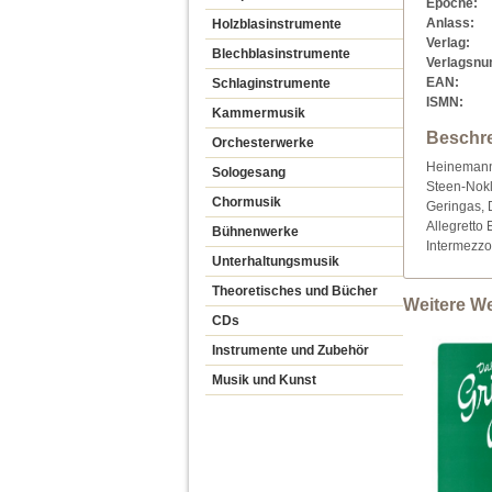
Epoche:
Anlass:
Holzblasinstrumente
Verlag:
Blechblasinstrumente
Verlagsn
EAN:
Schlaginstrumente
ISMN:
Kammermusik
Beschr
Orchesterwerke
Heinemann,
Sologesang
Steen-Nokl
Chormusik
Geringas, 
Allegretto
Bühnenwerke
Intermezzo
Unterhaltungsmusik
Theoretisches und Bücher
Weitere W
CDs
Instrumente und Zubehör
Musik und Kunst