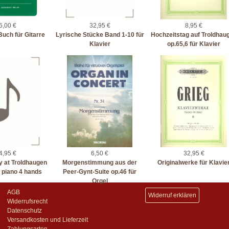
6,00 €
32,95 €
8,95 €
uch für Gitarre
Lyrische Stücke Band 1-10 für
Hochzeitstag auf Troldhau
Klavier
op.65,6 für Klavier
4,95 €
6,50 €
32,95 €
 at Troldhaugen
Morgenstimmung aus der
Originalwerke für Klavie
r piano 4 hands
Peer-Gynt-Suite op.46 für
Orgel
AGB
Widerruf erklären
Widerrufsrecht
Datenschutz
Versandkosten und Lieferzeit