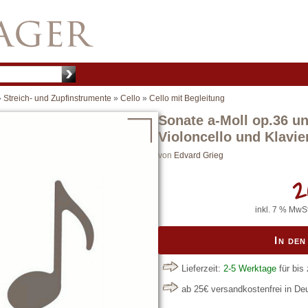
»
Streich- und Zupfinstrumente
»
Cello
»
Cello mit Begleitung
Sonate a-Moll op.36 u
Violoncello und Klavie
von
Edvard Grieg
2
inkl. 7 % MwSt
In de
Lieferzeit:
2-5 Werktage
für bis
ab 25€ versandkostenfrei in D