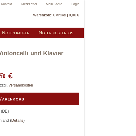
Kontakt
Merkzettel
Mein Konto
Login
Warenkorb:
0 Artikel | 0,00 €
Noten kaufen
Noten kostenlos
ioloncelli und Klavier
50 €
 zzgl.
Versandkosten
 Warenkorb
(DE)
chland
(
Details
)