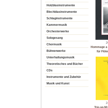
Holzblasinstrumente
Blechblasinstrumente
Schlaginstrumente
Kammermusik
Orchesterwerke
Sologesang
2
Chormusik
Hommage a 
Bühnenwerke
für Flöt
Unterhaltungsmusik
Theoretisches und Bücher
CDs
Instrumente und Zubehör
Musik und Kunst
2
Trio op.90