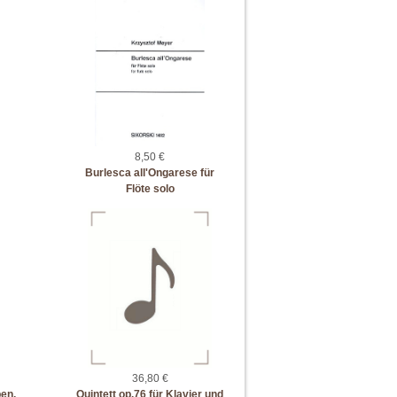
8,50 €
Burlesca all'Ongarese für
Flöte solo
36,80 €
en,
Quintett op.76 für Klavier und