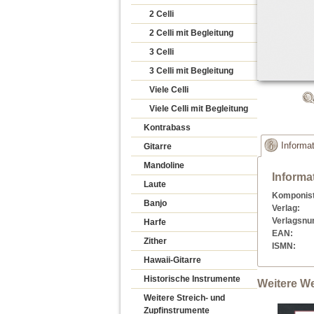
2 Celli
2 Celli mit Begleitung
3 Celli
3 Celli mit Begleitung
Viele Celli
Viele Celli mit Begleitung
Kontrabass
Informa
Gitarre
Mandoline
Informa
Laute
Komponist
Banjo
Verlag:
Verlagsn
Harfe
EAN:
Zither
ISMN:
Hawaii-Gitarre
Historische Instrumente
Weitere W
Weitere Streich- und
Zupfinstrumente