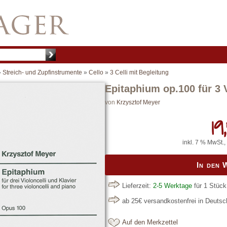
»
Streich- und Zupfinstrumente
»
Cello
»
3 Celli mit Begleitung
Epitaphium op.100 für 3 V
von
Krzysztof Meyer
19,
inkl. 7 % MwSt.,
In den
Lieferzeit:
2-5 Werktage
für 1 Stück
ab 25€ versandkostenfrei in Deuts
Auf den Merkzettel