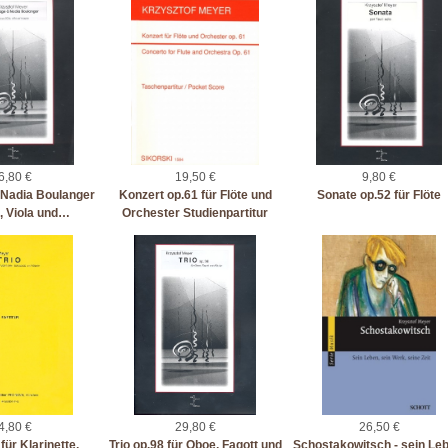
6,80 €
19,50 €
9,80 €
Nadia Boulanger
Konzert op.61 für Flöte und
Sonate op.52 für Flöte
e, Viola und…
Orchester Studienpartitur
4,80 €
29,80 €
26,50 €
 für Klarinette,
Trio op.98 für Oboe, Fagott und
Schostakowitsch - sein Leb