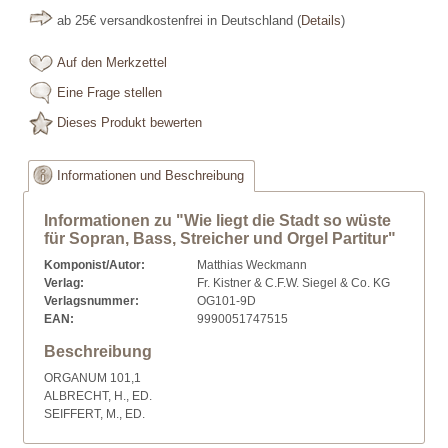
ab 25€ versandkostenfrei in Deutschland
(
Details
)
Auf den Merkzettel
Eine Frage stellen
Dieses Produkt bewerten
Informationen und Beschreibung
Informationen zu "Wie liegt die Stadt so wüste
für Sopran, Bass, Streicher und Orgel Partitur"
Komponist/Autor:
Matthias Weckmann
Verlag:
Fr. Kistner & C.F.W. Siegel & Co. KG
Verlagsnummer:
OG101-9D
EAN:
9990051747515
Beschreibung
ORGANUM 101,1
ALBRECHT, H., ED.
SEIFFERT, M., ED.