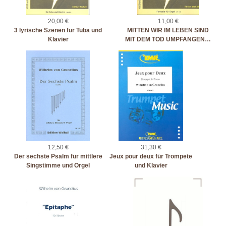
20,00 €
11,00 €
3 lyrische Szenen für Tuba und
MITTEN WIR IM LEBEN SIND
Klavier
MIT DEM TOD UMPFANGEN…
12,50 €
31,30 €
Der sechste Psalm für mittlere
Jeux pour deux für Trompete
Singstimme und Orgel
und Klavier