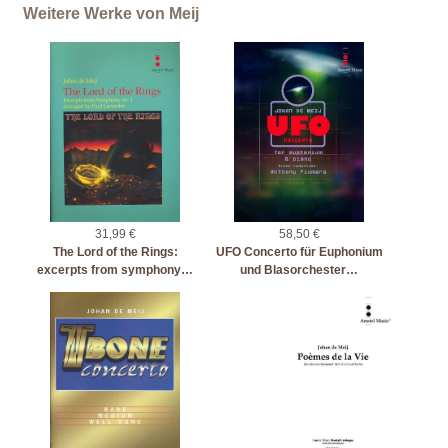
Weitere Werke von Meij
31,99 €
58,50 €
The Lord of the Rings:
UFO Concerto für Euphonium
excerpts from symphony…
und Blasorchester…