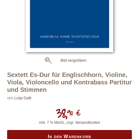
Bild vergrößern
Sextett Es-Dur für Englischhorn, Violine,
Viola, Violoncello und Kontrabass Partitur
und Stimmen
von
Luigi Gatti
38,
90 €
inkl. 7 % MwSt., zzgl.
Versandkosten
In den Warenkorb