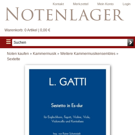
Kontakt
Merkzettel
Mein Konto
Login
Warenkorb:
0 Artikel | 0,00 €
Noten kaufen
»
Kammermusik
»
Weitere Kammermusikensembles
»
Sextette