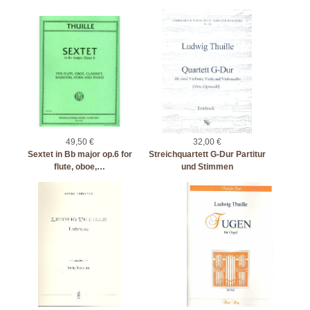
49,50 €
32,00 €
Sextet in Bb major op.6 for
Streichquartett G-Dur Partitur
flute, oboe,…
und Stimmen