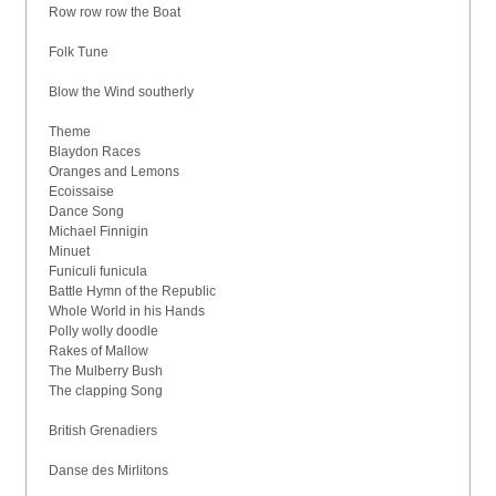
Row row row the Boat
Folk Tune
Blow the Wind southerly
Theme
Blaydon Races
Oranges and Lemons
Ecoissaise
Dance Song
Michael Finnigin
Minuet
Funiculi funicula
Battle Hymn of the Republic
Whole World in his Hands
Polly wolly doodle
Rakes of Mallow
The Mulberry Bush
The clapping Song
British Grenadiers
Danse des Mirlitons