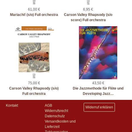
61,00 €
6,95 €
Mariachi! (s/o) Full orchestra
Carson Valley Rhapsody (s/o
score) Full orchestra
75,00 €
43,50 €
Carson Valley Rhapsody (s/o)
Die Jazzmethode für Flöte und
Full orchestra
Developing Jazz…
Kontakt
AGB
Widerruf erklären
Widerrufsrecht
Datenschutz
Versandkosten und
Lieferzeit
Zahlungsarten