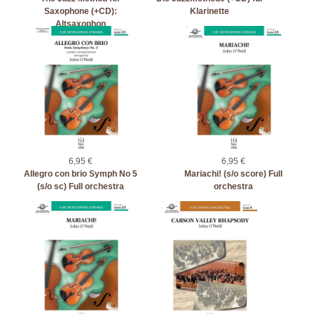
Saxophone (+CD):
Klarinette
Altsaxophon
6,95 €
6,95 €
Allegro con brio Symph No 5
Mariachi! (s/o score) Full
(s/o sc) Full orchestra
orchestra