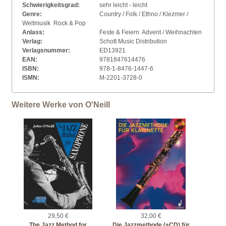
Schwierigkeitsgrad:
sehr leicht - leicht
Genre:
Country / Folk / Ethno / Klezmer /
Weltmusik  Rock & Pop
Anlass:
Feste & Feiern  Advent / Weihnachten
Verlag:
Schott Music Distribution
Verlagsnummer:
ED13921
EAN:
9781847614476
ISBN:
978-1-8476-1447-6
ISMN:
M-2201-3728-0
Weitere Werke von O'Neill
29,50 €
32,00 €
The Jazz Method for
Die Jazzmethode (+CD) für