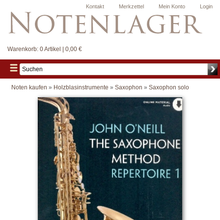
Kontakt
Merkzettel
Mein Konto
Login
Warenkorb:
0 Artikel | 0,00 €
Noten kaufen
»
Holzblasinstrumente
»
Saxophon
»
Saxophon solo