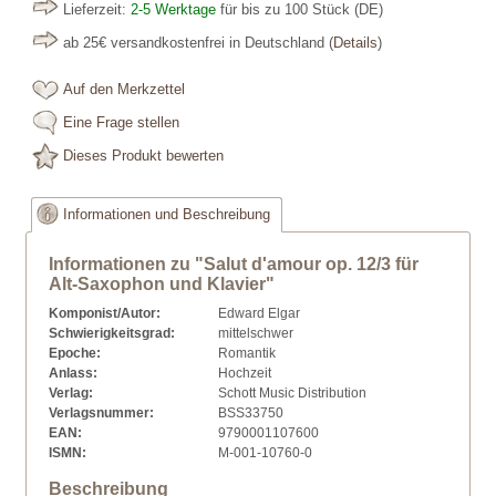
Lieferzeit:
2-5 Werktage
für bis zu 100 Stück
(DE)
ab 25€ versandkostenfrei in Deutschland
(
Details
)
Auf den Merkzettel
Eine Frage stellen
Dieses Produkt bewerten
Informationen und Beschreibung
Informationen zu "Salut d'amour op. 12/3 für
Alt-Saxophon und Klavier"
Komponist/Autor:
Edward Elgar
Schwierigkeitsgrad:
mittelschwer
Epoche:
Romantik
Anlass:
Hochzeit
Verlag:
Schott Music Distribution
Verlagsnummer:
BSS33750
EAN:
9790001107600
ISMN:
M-001-10760-0
Beschreibung