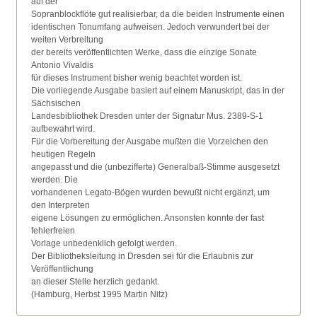
auf der
Sopranblockflöte gut realisierbar, da die beiden Instrumente einen
identischen Tonumfang aufweisen. Jedoch verwundert bei der
weiten Verbreitung
der bereits veröffentlichten Werke, dass die einzige Sonate
Antonio Vivaldis
für dieses Instrument bisher wenig beachtet worden ist.
Die vorliegende Ausgabe basiert auf einem Manuskript, das in der
Sächsischen
Landesbibliothek Dresden unter der Signatur Mus. 2389-S-1
aufbewahrt wird.
Für die Vorbereitung der Ausgabe mußten die Vorzeichen den
heutigen Regeln
angepasst und die (unbezifferte) Generalbaß-Stimme ausgesetzt
werden. Die
vorhandenen Legato-Bögen wurden bewußt nicht ergänzt, um
den Interpreten
eigene Lösungen zu ermöglichen. Ansonsten konnte der fast
fehlerfreien
Vorlage unbedenklich gefolgt werden.
Der Bibliotheksleitung in Dresden sei für die Erlaubnis zur
Veröffentlichung
an dieser Stelle herzlich gedankt.
(Hamburg, Herbst 1995 Martin Nitz)