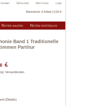
Kontakt
Merkzettel
Mein Konto
Login
Warenkorb:
0 Artikel | 0,00 €
Noten kaufen
Noten kostenlos
onie Band 1 Traditionelle
timmen Partitur
90 €
zzgl.
Versandkosten
land
(
Details
)