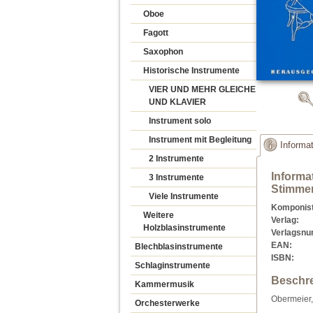
Oboe
Fagott
Saxophon
Historische Instrumente
VIER UND MEHR GLEICHE
UND KLAVIER
Instrument solo
Instrument mit Begleitung
Informa
2 Instrumente
Informa
3 Instrumente
Stimmen
Viele Instrumente
Komponist
Weitere
Verlag:
Holzblasinstrumente
Verlagsn
EAN:
Blechblasinstrumente
ISBN:
Schlaginstrumente
Beschr
Kammermusik
Obermeier,
Orchesterwerke