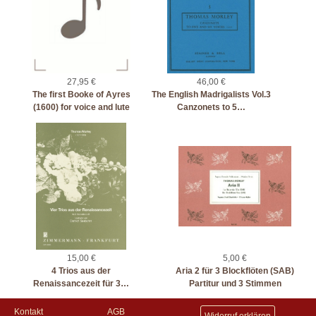
27,95 €
46,00 €
The first Booke of Ayres
The English Madrigalists Vol.3
(1600) for voice and lute
Canzonets to 5…
15,00 €
5,00 €
4 Trios aus der
Aria 2 für 3 Blockflöten (SAB)
Renaissancezeit für 3…
Partitur und 3 Stimmen
Kontakt
AGB