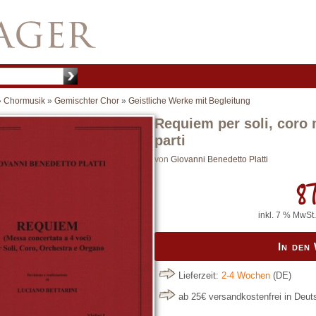
»
Chormusik
»
Gemischter Chor
»
Geistliche Werke mit Begleitung
Requiem per soli, coro 
parti
von
Giovanni Benedetto Platti
87
inkl. 7 % MwSt.
In den
Lieferzeit:
2-4 Wochen
(DE)
ab 25€ versandkostenfrei in Deu