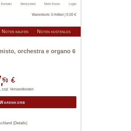
Kontakt
Merkzettel
Mein Konto
Login
Warenkorb:
0 Artikel | 0,00 €
Noten kaufen
Noten kostenlos
misto, orchestra e organo 6
,
50 €
, zzgl.
Versandkosten
 Warenkorb
tschland
(
Details
)