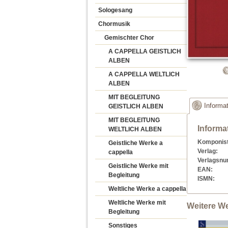
Sologesang
Chormusik
Gemischter Chor
A CAPPELLA GEISTLICH
ALBEN
A CAPPELLA WELTLICH
ALBEN
MIT BEGLEITUNG
Informa
GEISTLICH ALBEN
MIT BEGLEITUNG
Informa
WELTLICH ALBEN
Komponist
Geistliche Werke a
Verlag:
cappella
Verlagsn
Geistliche Werke mit
EAN:
Begleitung
ISMN:
Weltliche Werke a cappella
Weltliche Werke mit
Weitere We
Begleitung
Sonstiges