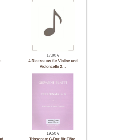
17,80 €
e
4 Ricercatas für Violine und
Violoncello 2…
19,50 €
nd
Triosonate G-Dur für Flöte,