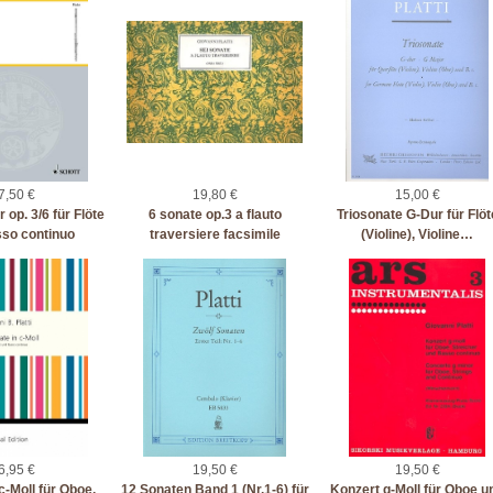
7,50 €
19,80 €
15,00 €
op. 3/6 für Flöte
6 sonate op.3 a flauto
Triosonate G-Dur für Flöt
so continuo
traversiere facsimile
(Violine), Violine…
6,95 €
19,50 €
19,50 €
c-Moll für Oboe,
12 Sonaten Band 1 (Nr.1-6) für
Konzert g-Moll für Oboe u