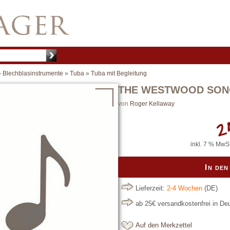
»
Blechblasinstrumente
»
Tuba
»
Tuba mit Begleitung
THE WESTWOOD SONG
von
Roger Kellaway
2
inkl. 7 % MwSt
In de
Lieferzeit:
2-4 Wochen
(DE)
ab 25€ versandkostenfrei in D
Auf den Merkzettel