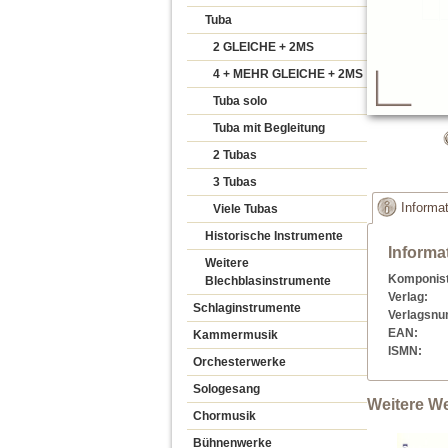
Tuba
2 GLEICHE + 2MS
4 + MEHR GLEICHE + 2MS
Tuba solo
Tuba mit Begleitung
2 Tubas
3 Tubas
Informa
Viele Tubas
Historische Instrumente
Inform
Weitere
Komponist
Blechblasinstrumente
Verlag:
Schlaginstrumente
Verlagsn
EAN:
Kammermusik
ISMN:
Orchesterwerke
Sologesang
Weitere W
Chormusik
Bühnenwerke