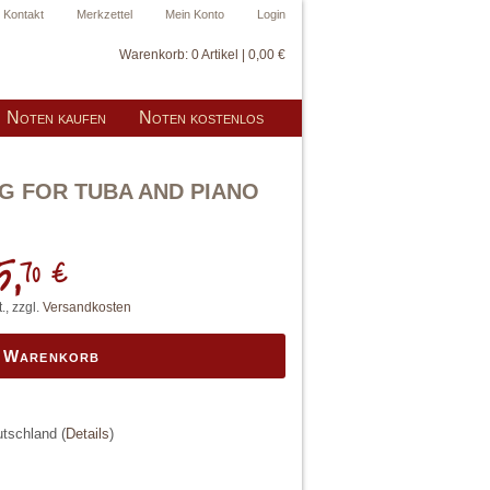
Kontakt
Merkzettel
Mein Konto
Login
Warenkorb:
0 Artikel | 0,00 €
Noten kaufen
Noten kostenlos
 FOR TUBA AND PIANO
5,
70 €
., zzgl.
Versandkosten
n Warenkorb
eutschland
(
Details
)