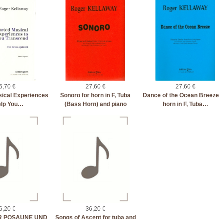
5,70 €
27,60 €
27,60 €
ical Experiences
Sonoro for horn in F, Tuba
Dance of the Ocean Breeze
elp You…
(Bass Horn) and piano
horn in F, Tuba…
6,20 €
36,20 €
R POSAUNE UND
Songs of Ascent for tuba and