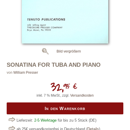
Bild vergrößern
SONATINA FOR TUBA AND PIANO
von
William Presser
32,
95 €
inkl. 7 % MwSt., zzgl.
Versandkosten
In den Warenkorb
Lieferzeit:
2-5 Werktage
für bis zu 5 Stück
(DE)
ab 25€ versandkostenfrei in Deutschland
(
Details
)