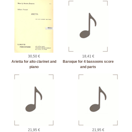
30,50 €
18,41 €
Arietta for alto clarinet and
Baroque for 4 bassoons score
piano
and parts
21,95 €
21,95 €