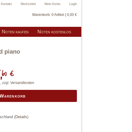
Kontakt
Merkzettel
Mein Konto
Login
Warenkorb:
0 Artikel | 0,00 €
Noten kaufen
Noten kostenlos
d piano
,
60 €
, zzgl.
Versandkosten
 Warenkorb
tschland
(
Details
)