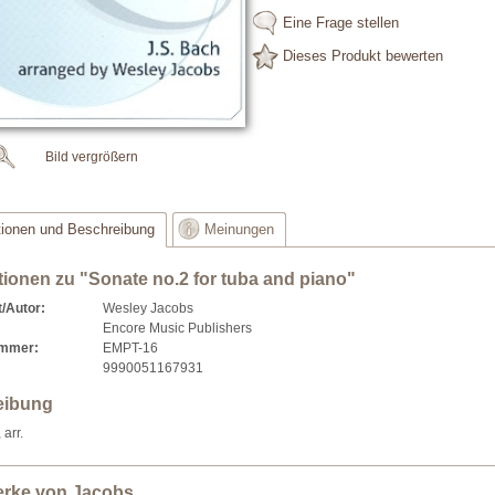
Eine Frage stellen
Dieses Produkt bewerten
Bild vergrößern
tionen und Beschreibung
Meinungen
tionen zu "Sonate no.2 for tuba and piano"
/Autor:
Wesley Jacobs
Encore Music Publishers
ummer:
EMPT-16
9990051167931
eibung
 arr.
erke von Jacobs