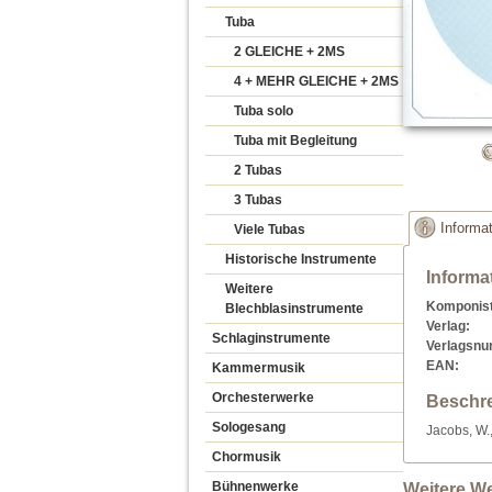
Tuba
2 GLEICHE + 2MS
4 + MEHR GLEICHE + 2MS
Tuba solo
Tuba mit Begleitung
2 Tubas
3 Tubas
Informa
Viele Tubas
Historische Instrumente
Informa
Weitere
Komponist
Blechblasinstrumente
Verlag:
Schlaginstrumente
Verlagsn
EAN:
Kammermusik
Orchesterwerke
Beschr
Sologesang
Jacobs, W.,
Chormusik
Bühnenwerke
Weitere W