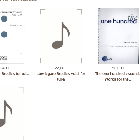
2,40 €
22,00 €
90,00 €
 Studies for tuba
Low legato Studies vol.1 for
The one hundred essentia
tuba
Works for the…