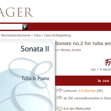
»
Blechblasinstrumente
»
Tuba
»
Tuba mit Begleitung
Sonate no.2 for tuba an
von
Wesley Jacobs
15
inkl. 7 % MwSt.
In den
Lieferzeit:
6-8 Wochen
(DE)
ab 25€ versandkostenfrei in Deu
Auf den Merkzettel