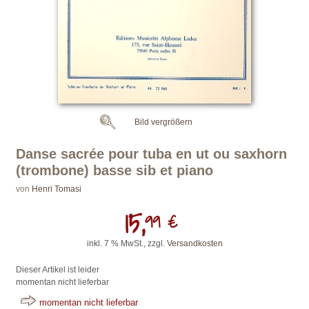
Bild vergrößern
Danse sacrée pour tuba en ut ou saxhorn
(trombone) basse sib et piano
von
Henri Tomasi
15,
99 €
inkl. 7 % MwSt., zzgl.
Versandkosten
Dieser Artikel ist leider
momentan nicht lieferbar
momentan nicht lieferbar