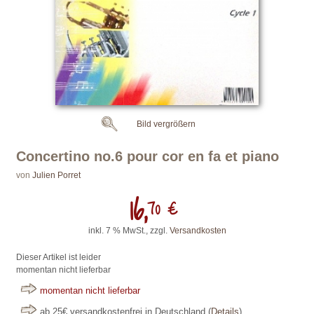
Bild vergrößern
Concertino no.6 pour cor en fa et piano
von
Julien Porret
16,
70 €
inkl. 7 % MwSt., zzgl.
Versandkosten
Dieser Artikel ist leider
momentan nicht lieferbar
momentan nicht lieferbar
ab 25€ versandkostenfrei in Deutschland
(
Details
)