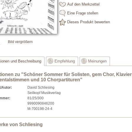
Auf den Merkzettel
Eine Frage stellen
Dieses Produkt bewerten
Bild vergrößern
tionen und Beschreibung
Empfehlung
Meinungen
tionen zu "Schöner Sommer für Solisten, gem Chor, Klavier
entalstimmen und 10 Chorpartituren"
/Autor:
David Schliesing
Seilkopf Musikverlag
ummer:
81/25/300
9990090846200
M-700198-24-4
rke von Schliesing