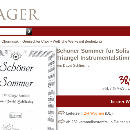
»
Chormusik
»
Gemischter Chor
»
Weltliche Werke mit Begleitung
Schöner Sommer für Solist
Triangel Instrumentalstim
von
David Schliesing
38,
inkl. 7 % MwSt., 
In den 
Lieferzeit:
2-4 Wochen
(DE)
ab 25€ versandkostenfrei in Deutsch