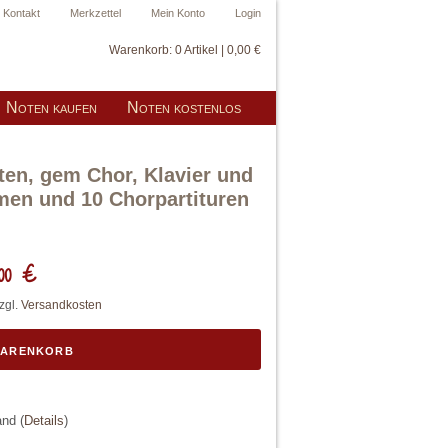
Kontakt
Merkzettel
Mein Konto
Login
Warenkorb:
0 Artikel | 0,00 €
Noten kaufen
Noten kostenlos
en, gem Chor, Klavier und
men und 10 Chorpartituren
00 €
zzgl.
Versandkosten
Warenkorb
land
(
Details
)