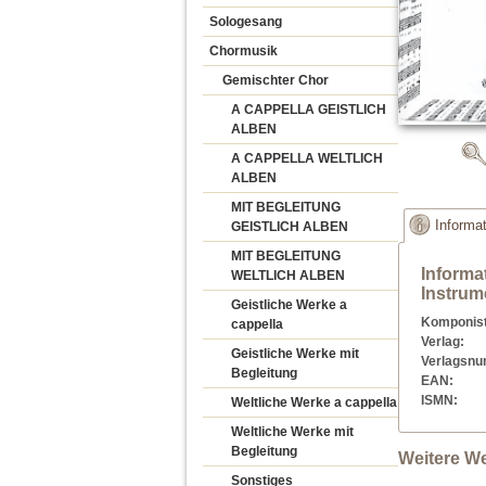
Sologesang
Chormusik
Gemischter Chor
A CAPPELLA GEISTLICH
ALBEN
A CAPPELLA WELTLICH
ALBEN
MIT BEGLEITUNG
Informa
GEISTLICH ALBEN
MIT BEGLEITUNG
Informa
WELTLICH ALBEN
Instrum
Geistliche Werke a
Komponist
cappella
Verlag:
Geistliche Werke mit
Verlagsn
Begleitung
EAN:
ISMN:
Weltliche Werke a cappella
Weltliche Werke mit
Begleitung
Weitere We
Sonstiges